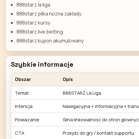
888starz la liga
888starz pilka nozna zaklady
888starz kursy
888starz live betting
888starz kupon akumulowany
Szybkie informacje
Obszar
Opis
Temat
888STARZ La Liga
Intencja
Nawigacyjna + informacyjna + tran
Powiazanie
Silna linkowalnosc do stron glownyc
CTA
Przejdz do gry / kontakt supportu