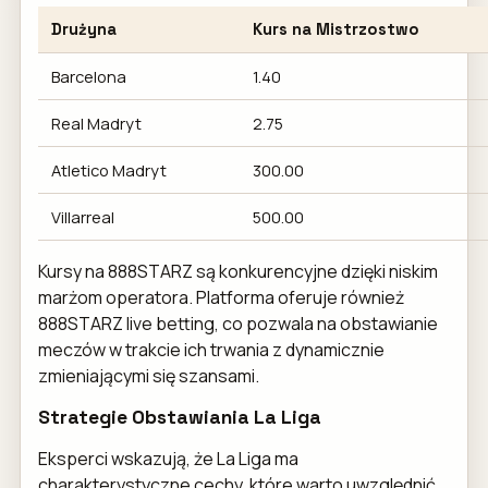
Drużyna
Kurs na Mistrzostwo
Barcelona
1.40
Real Madryt
2.75
Atletico Madryt
300.00
Villarreal
500.00
Kursy na 888STARZ są konkurencyjne dzięki niskim
marżom operatora. Platforma oferuje również
888STARZ live betting, co pozwala na obstawianie
meczów w trakcie ich trwania z dynamicznie
zmieniającymi się szansami.
Strategie Obstawiania La Liga
Eksperci wskazują, że La Liga ma
charakterystyczne cechy, które warto uwzględnić