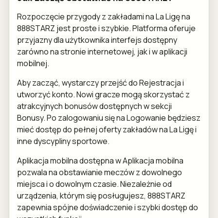
Rozpoczęcie przygody z zakładami na La Ligę na
888STARZ jest proste i szybkie. Platforma oferuje
przyjazny dla użytkownika interfejs dostępny
zarówno na stronie internetowej, jak i w aplikacji
mobilnej.
Aby zacząć, wystarczy przejść do Rejestracja i
utworzyć konto. Nowi gracze mogą skorzystać z
atrakcyjnych bonusów dostępnych w sekcji
Bonusy. Po zalogowaniu się na Logowanie będziesz
mieć dostęp do pełnej oferty zakładów na La Ligę i
inne dyscypliny sportowe.
Aplikacja mobilna dostępna w Aplikacja mobilna
pozwala na obstawianie meczów z dowolnego
miejsca i o dowolnym czasie. Niezależnie od
urządzenia, którym się posługujesz, 888STARZ
zapewnia spójne doświadczenie i szybki dostęp do