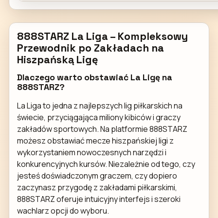
888STARZ La Liga – Kompleksowy
Przewodnik po Zakładach na
Hiszpańską Ligę
Dlaczego warto obstawiać La Ligę na
888STARZ?
La Liga to jedna z najlepszych lig piłkarskich na
świecie, przyciągająca miliony kibiców i graczy
zakładów sportowych. Na platformie 888STARZ
możesz obstawiać mecze hiszpańskiej ligi z
wykorzystaniem nowoczesnych narzędzi i
konkurencyjnych kursów. Niezależnie od tego, czy
jesteś doświadczonym graczem, czy dopiero
zaczynasz przygodę z zakładami piłkarskimi,
888STARZ oferuje intuicyjny interfejs i szeroki
wachlarz opcji do wyboru.