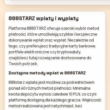
888STARZ wplaty i wyplaty
Platforma 888STARZ oferuje szeroki wybór metod
płatności, które umożliwiają szybkie i bezpieczne
dokonywanie wpłat oraz wypłat. Niezależnie od
tego, czy preferujesz tradycyjne karty bankowe,
portfele elektroniczne czy kryptowaluty,
znajdziesz tutaj rozwiązanie dostosowane do
Twoich potrzeb.
Dostępne metody wpłat w 888STARZ
888starz wplata jest możliwa za pośrednictwem
ponad 40 różnych metod płatności. Minimalna
kwota depozytu wynosi zaledwie 10 PLN, co czyni
platformę dostępną dla każdego gracza. Większość
metod realizowana jest natychmiast, bez