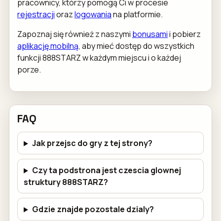
pracownicy, którzy pomogą Ci w procesie
rejestracji
oraz
logowania
na platformie.
Zapoznaj się również z naszymi
bonusami
i pobierz
aplikację mobilną
, aby mieć dostęp do wszystkich
funkcji 888STARZ w każdym miejscu i o każdej
porze.
FAQ
Jak przejsc do gry z tej strony?
Czy ta podstrona jest czescia glownej
struktury 888STARZ?
Gdzie znajde pozostale dzialy?